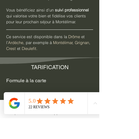
Vous bénéficiez ainsi d’un 
suivi professionnel
qui valorise votre bien et fidélise vos clients 
pour leur prochain séjour à Montélimar.
Ce service est disponible dans la 
Drôme
 et 
l’
Ardèche
, par exemple à 
Montélimar
, 
Grignan
, 
Crest
 et 
Dieulefit
.
TARIFICATION
Formule à la carte
Remise des clés et état des lieux de sortie
Options possibles :
ménage
Téléphone
WhatsApp
Contact
draps
linge de bain
assistance locataires
courses