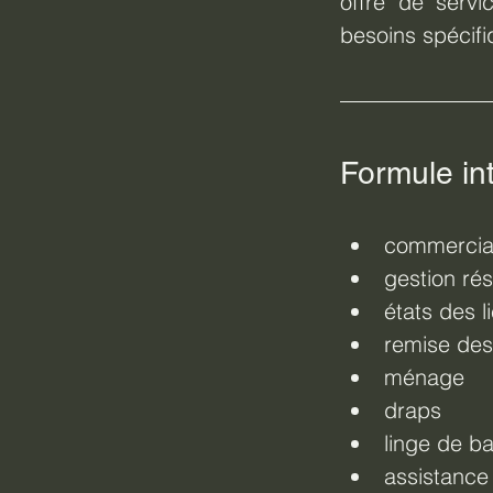
offre de servi
besoins spécifi
Formule in
commercial
gestion ré
états des l
remise des
ménage
draps
linge de ba
assistance 