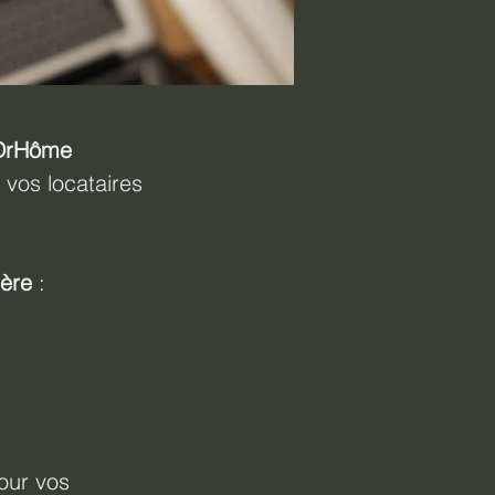
DrHôme 
 vos locataires 
ière
 :
.
our vos 