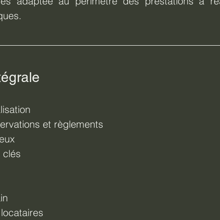
ces adaptée au périmètre des prestations à réa
ques.
tégrale
isation
servations et règlements
ieux
 clés
in
locataires