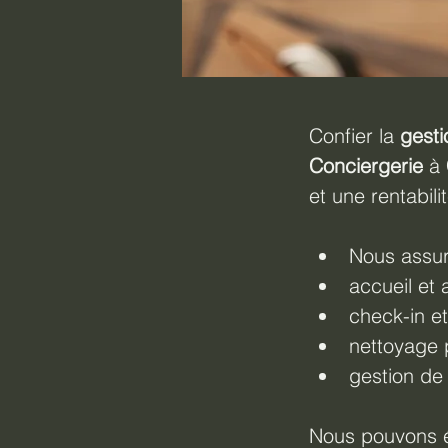
Confier la 
gesti
Conciergerie
 à 
et une rentabil
Nous assur
accueil et
check-in e
nettoyage 
gestion de
Nous pouvons é