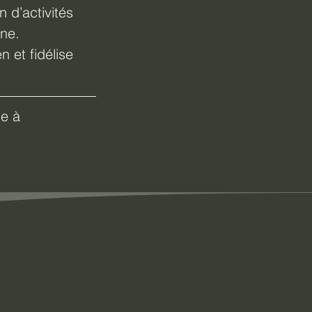
 d’activités 
gne.
n et fidélise 
e à 