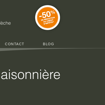
e
rdèche
CONTACT
BLOG
saisonnière