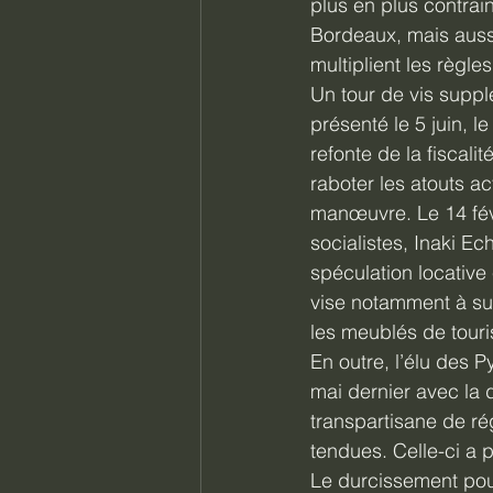
plus en plus contrai
Bordeaux, mais auss
multiplient les règles
Un tour de vis suppl
présenté le 5 juin, 
refonte de la fiscali
raboter les atouts ac
manœuvre. Le 14 févr
socialistes, Inaki Ec
spéculation locative 
vise notamment à sup
les meublés de touri
En outre, l’élu des P
mai dernier avec la 
transpartisane de r
tendues. Celle-ci a p
Le durcissement pour