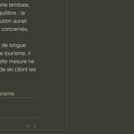
one tendues, 
ilibre : la 
ution aurait 
 concernés, 
n de longue 
 tourisme, il 
ette mesure ne 
e ski (dont les 
urisme