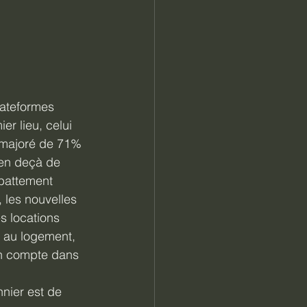
lateformes 
r lieu, celui 
e majoré de 71% 
 en deçà de 
abattement 
 les nouvelles 
s locations 
t au logement, 
 en compte dans 
nnier est de 