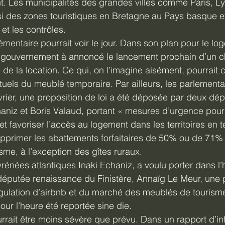
nt. Les municipalités des grandes villes comme Paris, L
i des zones touristiques en Bretagne au Pays basque e
 et les contrôles.
émentaire pourrait voir le jour. Dans son plan pour le lo
le gouvernement à annoncé le lancement prochain d’un ch
té de la location. Ce qui, on l’imagine aisément, pourrait 
tuels du meublé temporaire. Par ailleurs, les parlementai
ier, une proposition de loi a été déposée par deux dép
haniz et Boris Valaud, portant « mesures d’urgence pour l
et favoriser l’accès au logement dans les territoires en te
primer les abattements forfaitaires de 50% ou de 71% d
sme, à l’exception des gîtes ruraux.
yrénées atlantiques Inaki Echaniz, a voulu porter dans l’
députée renaissance du Finistère, Annaïg Le Meur, une p
égulation d’airbnb et du marché des meublés de tourism
our l’heure été reportée sine die.
rait être moins sévère que prévu. Dans un rapport d’in