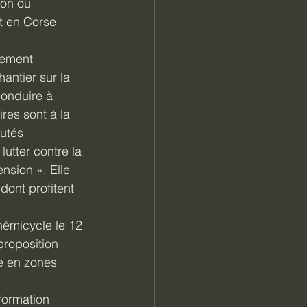
yon ou 
t en Corse 
gement 
antier sur la 
conduire à 
res sont à la 
utés 
utter contre la 
nsion ». Elle 
ont profitent 
hémicycle le 12 
roposition 
e en zones 
formation 