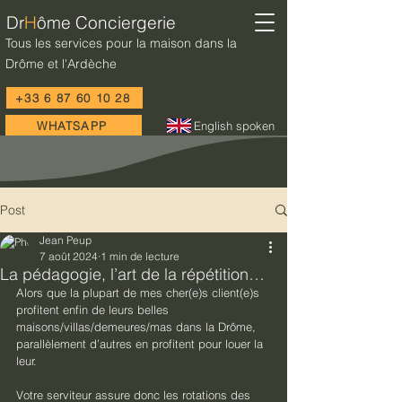
Dr
H
ôme Conciergerie
Tous les services pour la maison dans la
Drôme et l'Ardèche
+33 6 87 60 10 28
WHATSAPP
English spoken
Post
Jean Peup
7 août 2024
1 min de lecture
La pédagogie, l’art de la répétition…
Alors que la plupart de mes cher(e)s client(e)s 
profitent enfin de leurs belles 
maisons/villas/demeures/mas dans la Drôme, 
parallèlement d’autres en profitent pour louer la 
leur.
Votre serviteur assure donc les rotations des 